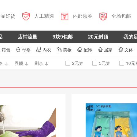



正品好货
人工精选
内部领券
全场包邮
品
店铺流量
9块9包邮
20元封顶
我的
箱包
母婴
内衣
美妆
配饰
居家
文体







格
券额
剩余
2元券
5元券
10元


