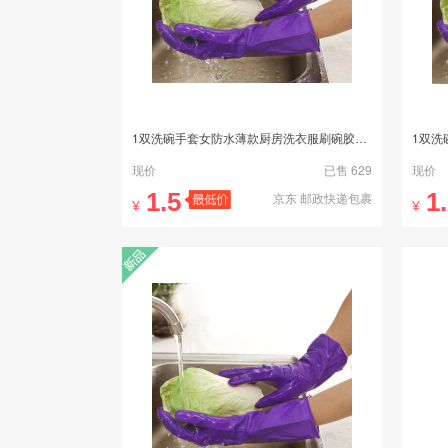
1双洗碗手套女防水薄款厨房洗衣服刷碗胶皮清洁家务塑胶橡胶手套
现价
已售 629
现价
1.5
1
京东 邮政快递包裹
¥
¥
新品