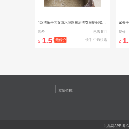
1双洗碗手套女防水薄款厨房洗衣服刷碗胶皮清洁家务塑胶橡胶手套
家务手
现价
已售 511
现价
1.5
1
快手 中通快递
¥
¥
友情链接:
礼品网APP
粤IC