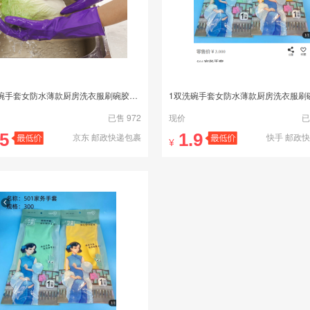
1双洗碗手套女防水薄款厨房洗衣服刷碗胶皮清洁家务塑胶橡胶手套
已售 972
现价
已
.5
1.9
京东 邮政快递包裹
快手 邮政
¥