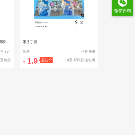
微信咨询
1双洗碗手套女防水薄款厨房洗衣服刷碗胶皮清洁家务塑胶橡胶手套
家务手套
售 834
现价
已售 648
1.9
快递包裹
淘宝 邮政快递包裹
¥