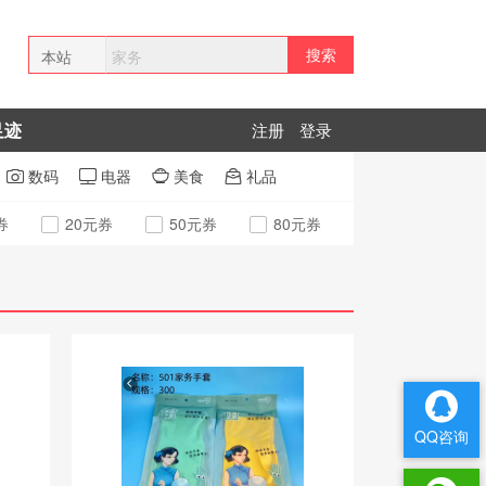
搜索
本站
全网
足迹
注册
登录
拼多多
数码
电器
美食
礼品




券
20元券
50元券
80元券
QQ咨询