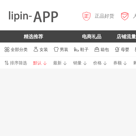


正品好货
精选推荐
电商礼品
店铺流量
全部分类
女装
男装
鞋子
箱包
母婴






排序筛选
默认
最新
销量
价格
券额





