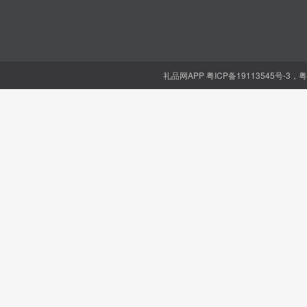
礼品网APP
粤ICP备19113545号-3，粤